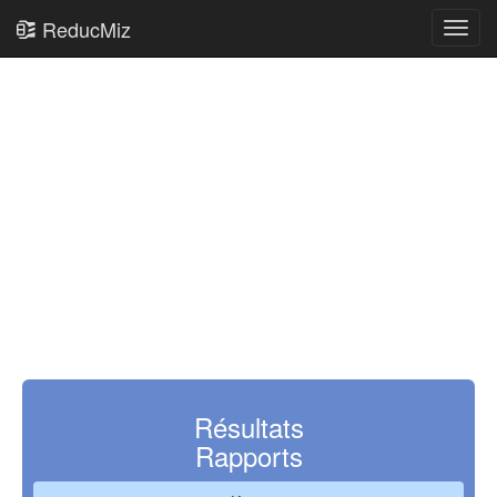
ReducMiz
Toggl
navig
Résultats
Rapports