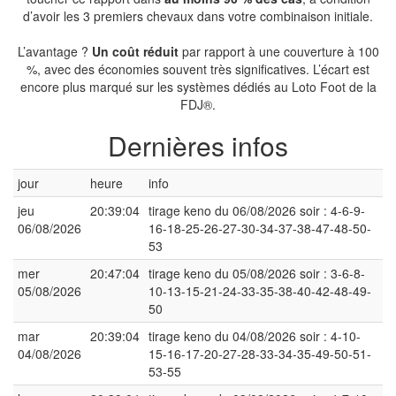
d’avoir les 3 premiers chevaux dans votre combinaison initiale.
L’avantage ?
Un coût réduit
par rapport à une couverture à 100
%, avec des économies souvent très significatives. L’écart est
encore plus marqué sur les systèmes dédiés au Loto Foot de la
FDJ®.
Dernières infos
jour
heure
info
jeu
20:39:04
tirage keno du 06/08/2026 soir : 4-6-9-
06/08/2026
16-18-25-26-27-30-34-37-38-47-48-50-
53
mer
20:47:04
tirage keno du 05/08/2026 soir : 3-6-8-
05/08/2026
10-13-15-21-24-33-35-38-40-42-48-49-
50
mar
20:39:04
tirage keno du 04/08/2026 soir : 4-10-
04/08/2026
15-16-17-20-27-28-33-34-35-49-50-51-
53-55