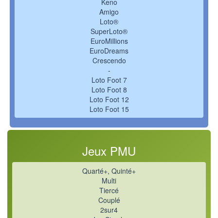
Keno
Amigo
Loto®
SuperLoto®
EuroMillions
EuroDreams
Crescendo
-
Loto Foot 7
Loto Foot 8
Loto Foot 12
Loto Foot 15
Jeux PMU
Quarté+, Quinté+
Multi
Tiercé
Couplé
2sur4