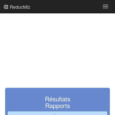
ReducMiz
Toggl
navig
Résultats
Rapports