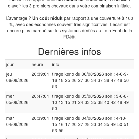
d’avoir les 3 premiers chevaux dans votre combinaison initiale.
L’avantage ?
Un coût réduit
par rapport à une couverture à 100
%, avec des économies souvent très significatives. L’écart est
encore plus marqué sur les systèmes dédiés au Loto Foot de la
FDJ®.
Dernières infos
jour
heure
info
jeu
20:39:04
tirage keno du 06/08/2026 soir : 4-6-9-
06/08/2026
16-18-25-26-27-30-34-37-38-47-48-50-
53
mer
20:47:04
tirage keno du 05/08/2026 soir : 3-6-8-
05/08/2026
10-13-15-21-24-33-35-38-40-42-48-49-
50
mar
20:39:04
tirage keno du 04/08/2026 soir : 4-10-
04/08/2026
15-16-17-20-27-28-33-34-35-49-50-51-
53-55