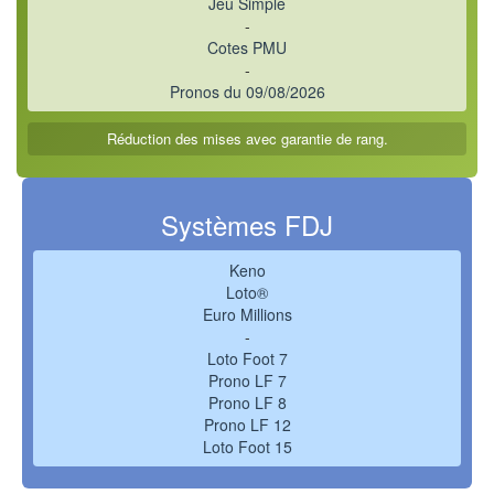
Jeu Simple
-
Cotes PMU
-
Pronos du 09/08/2026
Réduction des mises avec garantie de rang.
Systèmes FDJ
Keno
Loto®
Euro Millions
-
Loto Foot 7
Prono LF 7
Prono LF 8
Prono LF 12
Loto Foot 15