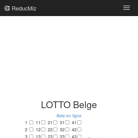
ReducMiz
Toggl
navig
LOTTO Belge
Aide en ligne
1
11
21
31
41
2
12
22
32
42
3
13
23
33
43