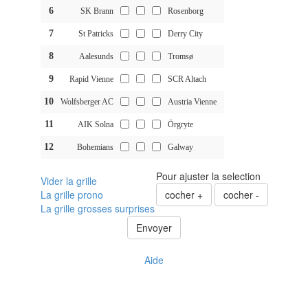
6
SK Brann
Rosenborg
7
St Patricks
Derry City
8
Aalesunds
Tromsø
9
Rapid Vienne
SCR Altach
10
Wolfsberger AC
Austria Vienne
11
AIK Solna
Örgryte
12
Bohemians
Galway
Pour ajuster la selection
Vider la grille
La grille prono
cocher +
cocher -
La grille grosses surprises
Envoyer
Aide