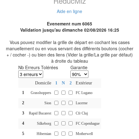
ReducMiz
Aide en ligne
Evenement num 6065
Validation jusqu'au dimanche 02/08/2026 16:25
Vous pouvez modifier la grille de départ en cochant les cases
manuellement ou en vous servant des différents boutons (cocher
+ / cocher -) ou bien des liens (Vider la grille/La grille par défaut)
à droite du tableau
Nb Erreurs Tolérées
Garantie
Domicile
1
N
2
Extérieur
1
Grasshoppers
FC Lugano
2
Sion
Lucerne
3
Rapid Bucarest
Cfr Cluj
4
Silkeborg
FC Copenhague
5
Hibernian
Motherwell