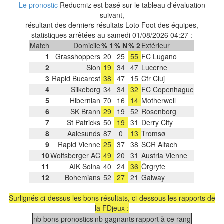
Le pronostic
Reducmiz est basé sur le tableau d'évaluation
suivant,
résultant des derniers résultats Loto Foot des équipes,
statistiques arrêtées au samedi 01/08/2026 04:27 :
Match
Domicile
% 1
% N
% 2
Extérieur
1
Grasshoppers
20
25
55
FC Lugano
2
Sion
19
34
47
Lucerne
3
Rapid Bucarest
38
47
15
Cfr Cluj
4
Silkeborg
34
34
32
FC Copenhague
5
Hibernian
70
16
14
Motherwell
6
SK Brann
29
19
52
Rosenborg
7
St Patricks
50
19
31
Derry City
8
Aalesunds
87
0
13
Tromsø
9
Rapid Vienne
25
37
38
SCR Altach
10
Wolfsberger AC
49
20
31
Austria Vienne
11
AIK Solna
40
24
36
Örgryte
12
Bohemians
52
27
21
Galway
Surlignés ci-dessus les bons résultats, ci-dessous les rapports de
la FDjeux :
nb bons pronostics
nb gagnants
rapport à ce rang