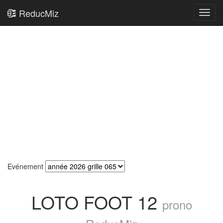
ReducMiz
Toggl
navig
Evénement
LOTO FOOT 12
prono