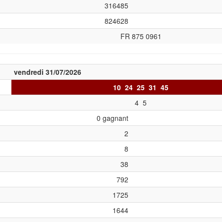
316485
824628
FR 875 0961
vendredi 31/07/2026
10 24 25 31 45
4 5
0 gagnant
2
8
38
792
1725
1644