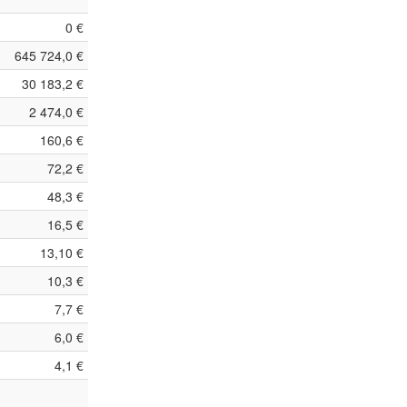
0 €
645 724,0 €
30 183,2 €
2 474,0 €
160,6 €
72,2 €
48,3 €
16,5 €
13,10 €
10,3 €
7,7 €
6,0 €
4,1 €