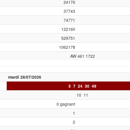
24176
37743
74771
122160
529751
1062178
AW 461 1722
mardi 28/07/2026
5 7 24 30 49
10 11
0 gagnant
1
2