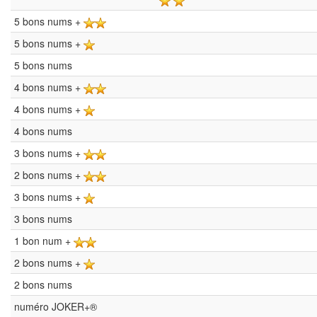
5 bons nums +
5 bons nums +
5 bons nums
4 bons nums +
4 bons nums +
4 bons nums
3 bons nums +
2 bons nums +
3 bons nums +
3 bons nums
1 bon num +
2 bons nums +
2 bons nums
numéro JOKER+®