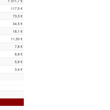
1 311,7 €
117,5 €
73,3 €
34,5 €
18,1 €
11,50 €
7,8 €
8,8 €
5,8 €
3,4 €