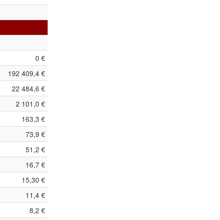
0 €
192 409,4 €
22 484,6 €
2 101,0 €
163,3 €
73,9 €
51,2 €
16,7 €
15,30 €
11,4 €
8,2 €