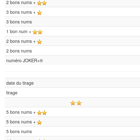
2 bons nums +
3 bons nums +
3 bons nums
1 bon num +
2 bons nums +
2 bons nums
numéro JOKER+®
date du tirage
tirage
5 bons nums +
5 bons nums +
5 bons nums