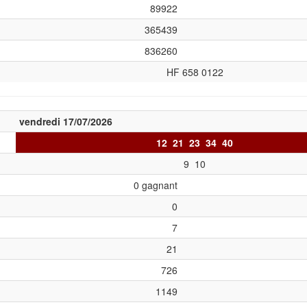
89922
365439
836260
HF 658 0122
vendredi 17/07/2026
12 21 23 34 40
9 10
0 gagnant
0
7
21
726
1149