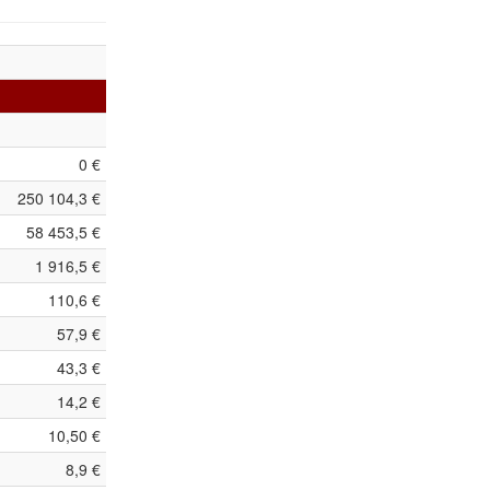
0 €
250 104,3 €
58 453,5 €
1 916,5 €
110,6 €
57,9 €
43,3 €
14,2 €
10,50 €
8,9 €