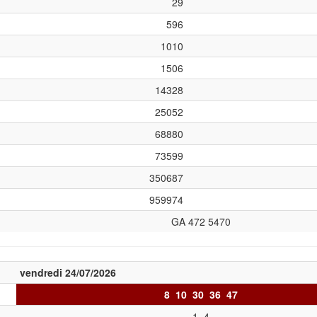
29
596
1010
1506
14328
25052
68880
73599
350687
959974
GA 472 5470
vendredi 24/07/2026
8 10 30 36 47
1 4