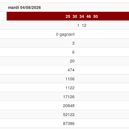
mardi 04/08/2026
25 30 34 46 50
1 12
0 gagnant
3
6
20
474
1106
1122
17126
20848
52122
87386