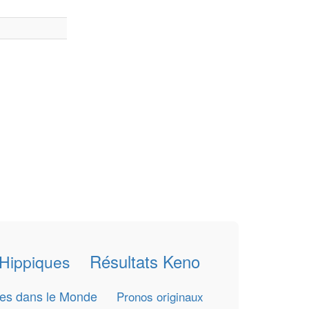
Résultats Keno
Hippiques
ies dans le Monde
Pronos originaux