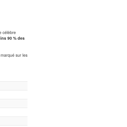
e célèbre
ins 90 % des
s marqué sur les