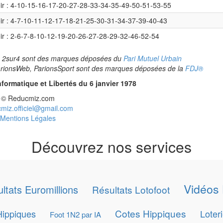
oir : 4-10-15-16-17-20-27-28-33-34-35-49-50-51-53-55
oir : 4-7-10-11-12-17-18-21-25-30-31-34-37-39-40-43
oir : 2-6-7-8-10-12-19-20-26-27-28-29-32-46-52-54
lé, 2sur4 sont des marques déposées du
Pari Mutuel Urbain
ParionsWeb, ParionsSport sont des marques déposées de la
FDJ®
Informatique et Libertés du 6 janvier 1978
© Reducmiz.com
miz.officiel@gmail.com
Mentions Légales
Découvrez nos services
Vidéos 
ltats Euromillions
Résultats Lotofoot
Cotes Hippiques
Hippiques
Loter
Foot 1N2 par IA