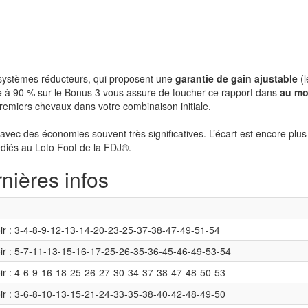
systèmes réducteurs, qui proposent une
garantie de gain ajustable
(l
e à 90 % sur le Bonus 3 vous assure de toucher ce rapport dans
au mo
 premiers chevaux dans votre combinaison initiale.
vec des économies souvent très significatives. L’écart est encore plu
diés au Loto Foot de la FDJ®.
nières infos
oir : 3-4-8-9-12-13-14-20-23-25-37-38-47-49-51-54
oir : 5-7-11-13-15-16-17-25-26-35-36-45-46-49-53-54
oir : 4-6-9-16-18-25-26-27-30-34-37-38-47-48-50-53
oir : 3-6-8-10-13-15-21-24-33-35-38-40-42-48-49-50