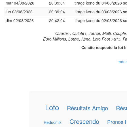
mar 04/08/2026
20:39:04
tirage keno du 04/08/2026 s
lun 03/08/2026
20:39:04
tirage keno du 03/08/2026 s
dim 02/08/2026
20:42:04
tirage keno du 02/08/2026 s
Quarté+, Quinté+, Tiercé, Multi, Coup
Euro Millions, Loto®, Keno, Loto Foot 7&15, 
Ce site respecte la loi 
reduc
Loto
Résultats Amigo
Résu
Crescendo
Pronos 
Reducmiz