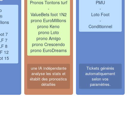
Pronos Tontons turf
PMU
-
-
o
ValueBets foot 1N2
Loto Foot
o®
prono EuroMillions
-
lions
prono Keno
Conditionnel
prono Loto
ot 7
prono Amigo
LF 7
prono Crescendo
LF 8
prono EuroDreams
LF 12
ot 15
une IA indépendante
Tickets générés
analyse les stats et
automatiquement
établit des pronostics
selon vos
détaillés
paramètres.