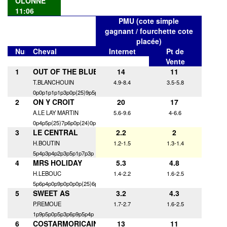
OLONNE
11:06
PMU (cote simple
gagnant / fourchette cote
placée)
Numéro
Cheval
Internet
Pt de
Vente
1
OUT OF THE BLUE
14
11
T.BLANCHOUIN
4.9-8.4
3.5-5.8
0p0p1p1p1p3p0p(25)9p5p
2
ON Y CROIT
20
17
A.LE LAY MARTIN
5.6-9.6
4-6.6
0p4p5p(25)7p6p0p(24)0p4p
3
LE CENTRAL
2.2
2
H.BOUTIN
1.2-1.5
1.3-1.4
5p4p3p4p2p3p5p1p7p3p
4
MRS HOLIDAY
5.3
4.8
H.LEBOUC
1.4-2.2
1.6-2.5
5p6p4p0p9p0p0p0p(25)6p
5
SWEET AS
3.2
4.3
P.REMOUE
1.7-2.7
1.6-2.5
1p9p5p0p5p3p6p9p5p4p
6
COSTARMORICAIN
13
11