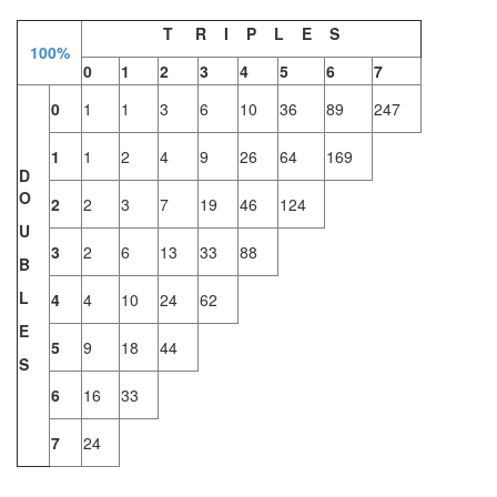
T R I P L E S
100%
0
1
2
3
4
5
6
7
0
1
1
3
6
10
36
89
247
1
1
2
4
9
26
64
169
D
O
2
2
3
7
19
46
124
U
3
2
6
13
33
88
B
L
4
4
10
24
62
E
5
9
18
44
S
6
16
33
7
24