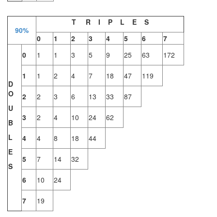
T R I P L E S
90%
0
1
2
3
4
5
6
7
0
1
1
3
5
9
25
63
172
1
1
2
4
7
18
47
119
D
O
2
2
3
6
13
33
87
U
3
2
4
10
24
62
B
L
4
4
8
18
44
E
5
7
14
32
S
6
10
24
7
19